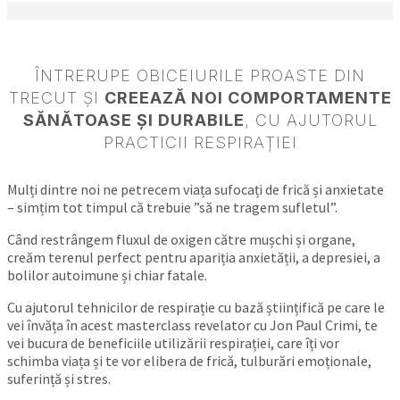
ÎNTRERUPE OBICEIURILE PROASTE DIN
TRECUT ȘI
CREEAZĂ NOI COMPORTAMENTE
SĂNĂTOASE ȘI DURABILE
, CU AJUTORUL
PRACTICII RESPIRAȚIEI
Mulți dintre noi ne petrecem viața sufocați de frică și anxietate
– simțim tot timpul că trebuie ”să ne tragem sufletul”.
Când restrângem fluxul de oxigen către mușchi și organe,
creăm terenul perfect pentru apariția anxietății, a depresiei, a
bolilor autoimune și chiar fatale.
Cu ajutorul tehnicilor de respirație cu bază științifică pe care le
vei învăța în acest masterclass revelator cu Jon Paul Crimi, te
vei bucura de beneficiile utilizării respirației, care îți vor
schimba viața și te vor elibera de frică, tulburări emoționale,
suferință și stres.