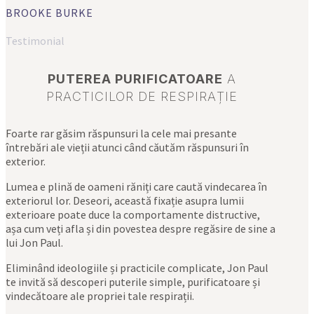
BROOKE BURKE
Testimonial
PUTEREA PURIFICATOARE
A
PRACTICILOR DE RESPIRAȚIE
Foarte rar găsim răspunsuri la cele mai presante
întrebări ale vieții atunci când căutăm răspunsuri în
exterior.
Lumea e plină de oameni răniți care caută vindecarea în
exteriorul lor. Deseori, această fixație asupra lumii
exterioare poate duce la comportamente distructive,
așa cum veți afla și din povestea despre regăsire de sine a
lui Jon Paul.
Eliminând ideologiile și practicile complicate, Jon Paul
te invită să descoperi puterile simple, purificatoare și
vindecătoare ale propriei tale respirații.