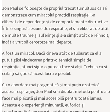
Jon Paul se folosește de propriul trecut tumultuos ca să
demonstreze cum miracolul practicii respirației l-a
eliberat de dependențe și de comportamente distructive.
Într-o singură sesiune de respirație, el s-a eliberat de atât
de multe traume și suferințe și s-a simțit atât de reînnoit,
încât a vrut să cerceteze mai departe.
A fost un miracol. Dacă cineva atât de tulburat ca el a
putut găsi vindecarea printr-o tehnică simplă de
respirație, atunci sigur o puteau face și alții. Trebuia ca și
ceilalți să știe că acest lucru e posibil.
Cu o abordare mai pragmatică și mai puțin ezoterică
asupra respirației, Jon Paul și-a distilat metoda pentru a o
face mai plăcută și mai accesibilă pentru toată lumea.
Aceasta e o experiență minunată, euforică și
transformativă, pe care îți vei dori s-o repeți mereu.