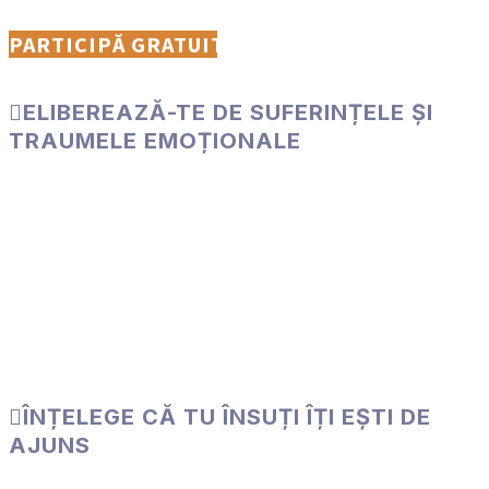
PARTICIPĂ GRATUIT
ELIBEREAZĂ-TE DE SUFERINȚELE ȘI
TRAUMELE EMOȚIONALE
Știința a dovedit că traumele sunt transmise de la
generație la generație prin ADN-ul nostru. Exercițiile de
respirație te vor elibera atât de traumele generaționale
moștenite, cât și de suferințele și durerile îndurate de-a
lungul vieții tale.
ÎNȚELEGE CĂ TU ÎNSUȚI ÎȚI EȘTI DE
AJUNS