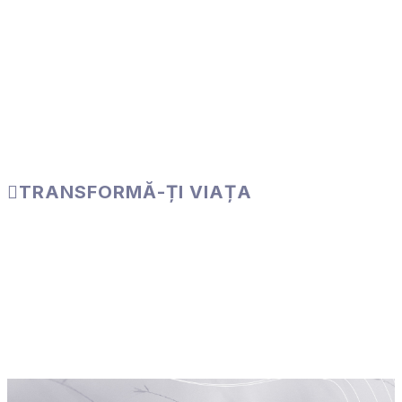
Vei învăța că tu însuți îți ești de ajuns. Că meriți tot ceea
ce e bun în viață: iubire, companie, succes și tot ceea ce îți
dorești. Practica respirației te ajută să-ți îmbrățișezi
adevăratul sine și să trăiești acest adevăr personal cu
compasiune și iubire.
TRANSFORMĂ-ȚI VIAȚA
Prin această tehnică simplă de respirație, vei descoperi un
dar firesc și vindecător, prin care te vei elibera de
traumele trecutului, vei reuși să gestionezi stresul
cotidian și vei păși către viața pe care ți-o dorești. A trăi
fără teamă nu implică absența fricii, ci prezența curajului.